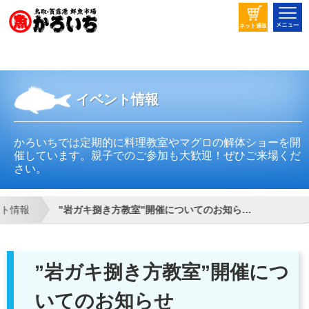
ネット通販
イベント情報
かろいちでは定期的に料理教室やマグロの解体ショーを開
催しています。親子でのご参加も大歓迎！ぜひご来場くだ
さい。
ント情報
”岩ガキ捌き方教室”開催についてのお知ら…
”岩ガキ捌き方教室”開催につ
いてのお知らせ