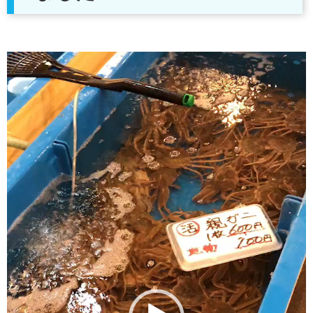
動
画
プ
レ
ー
ヤ
ー