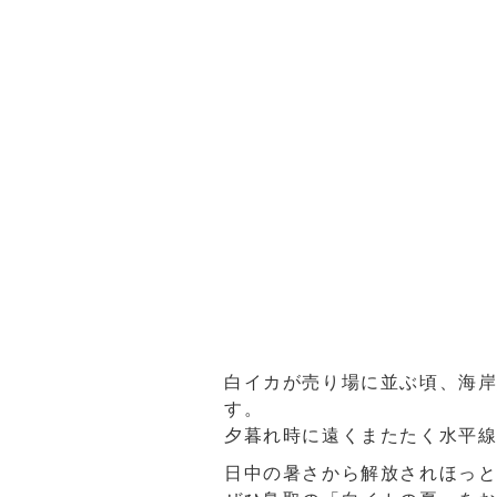
白イカが売り場に並ぶ頃、海
す。
夕暮れ時に遠くまたたく水平
日中の暑さから解放されほっ