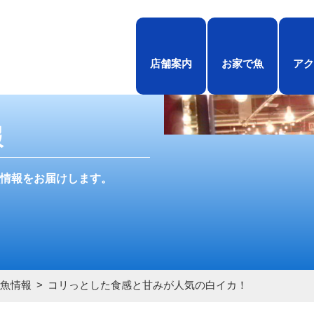
店舗案内
お家で魚
アク
報
情報をお届けします。
魚情報
コリっとした食感と甘みが人気の白イカ！