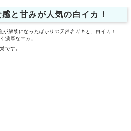
食感と甘みが人気の白イカ！
漁が解禁になったばかりの天然岩ガキと、白イカ！
ひく濃厚な甘み。
味覚です。