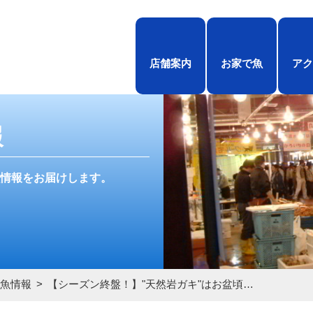
店舗案内
お家で魚
アク
報
情報をお届けします。
魚情報
【シーズン終盤！】"天然岩ガキ"はお盆頃…