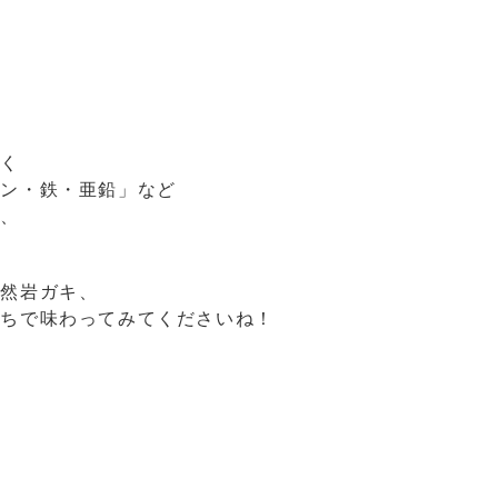
なく
ミン・鉄・亜鉛」など
で、
。
天然岩ガキ、
いちで味わってみてくださいね！