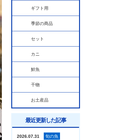
ギフト用
季節の商品
セット
カニ
鮮魚
干物
お土産品
最近更新した記事
2026.07.31
旬の魚