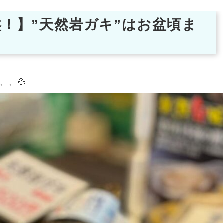
！】”天然岩ガキ”はお盆頃ま
ね、、