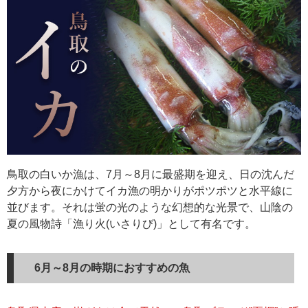
鳥取の白いか漁は、7月～8月に最盛期を迎え、日の沈んだ
夕方から夜にかけてイカ漁の明かりがポツポツと水平線に
並びます。それは蛍の光のような幻想的な光景で、山陰の
夏の風物詩「漁り火(いさりび)」として有名です。
6月～8月の時期におすすめの魚