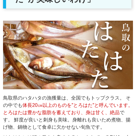
鳥取県のハタハタの漁獲量は、全国でもトップクラス。 そ
の中でも
体長20㎝以上のものを”とろはた”と呼んでいます。
とろはたは豊かな脂肪を蓄えており、身は甘く、絶品
で
す。 鮮度が良いと刺身も美味。身離れも良いため煮物、揚
げ物、鍋物として食卓に欠かせない旬魚です。