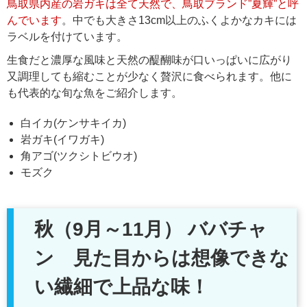
鳥取県内産の岩ガキは全て天然で、鳥取ブランド”夏輝”と呼
んでいます
。中でも大きさ13cm以上のふくよかなカキには
ラベルを付けています。
生食だと濃厚な風味と天然の醍醐味が口いっぱいに広がり
又調理しても縮むことが少なく贅沢に食べられます。他に
も代表的な旬な魚をご紹介します。
白イカ(ケンサキイカ)
岩ガキ(イワガキ)
角アゴ(ツクシトビウオ)
モズク
秋（9月～11月） ババチャ
ン 見た目からは想像できな
い繊細で上品な味！