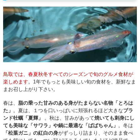
鳥取では、春夏秋冬すべてのシーズンで旬のグルメ食材が
楽しめます
。1年でもっとも美味しい旬の食材を、新鮮なま
まお召し上がり下さい。
春は、
脂の乗った甘みのある身がたまらない名物「とろは
た」
。夏は、１つを口いっぱいに頬張れるほど大きな
ブラ
ンド牡蠣「夏輝」
。秋は、甘みがあって
焼いても刺身にし
ても美味な「サワラ」や鍋に最適な「ばばちゃん」
。冬は
「松葉ガニ」の紅白の身
がずっしり詰まり、そのまま食べ